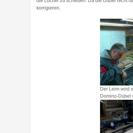
die Löcher zu schieben. Da die Dübel recht l
korrigieren.
Der Leim wird i
Domino-Dübel ve