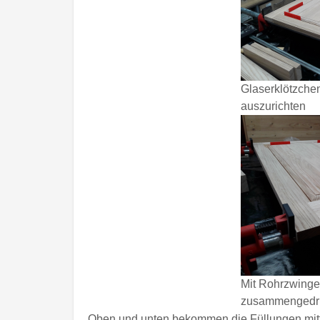
Glaserklötzchen 
auszurichten
Mit Rohrzwing
zusammengedr
Oben und unten bekommen die Füllungen mitti