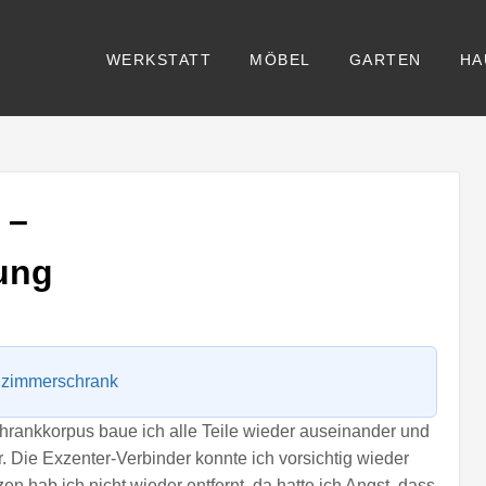
WERKSTATT
MÖBEL
GARTEN
HA
 –
ung
zimmerschrank
rankkorpus baue ich alle Teile wieder auseinander und
. Die Exzenter-Verbinder konnte ich vorsichtig wieder
 hab ich nicht wieder entfernt, da hatte ich Angst, dass