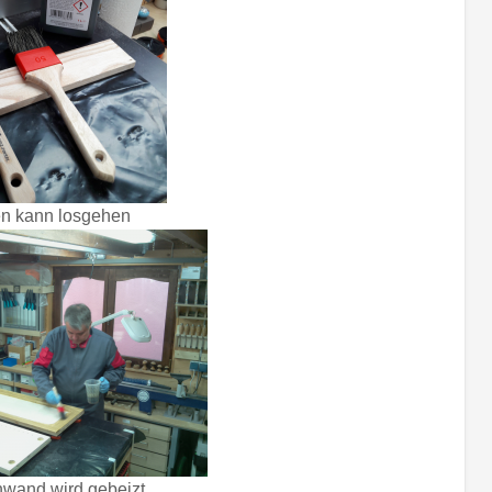
n kann losgehen
nwand wird gebeizt