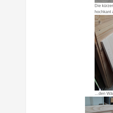
Die kürzer
hochkant
…den Wä