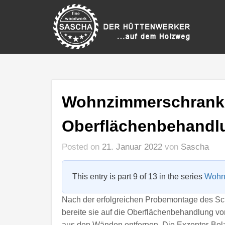
Wohnzimmerschrank
Oberflächenbehandl
Posted on
21. Januar 2022
von
Sascha
This entry is part 9 of 13 in the series
Wohn
Nach der erfolgreichen Probemontage des Sch
bereite sie auf die Oberflächenbehandlung vor
aus den Wänden entfernen. Die Exzenter-Bolzen